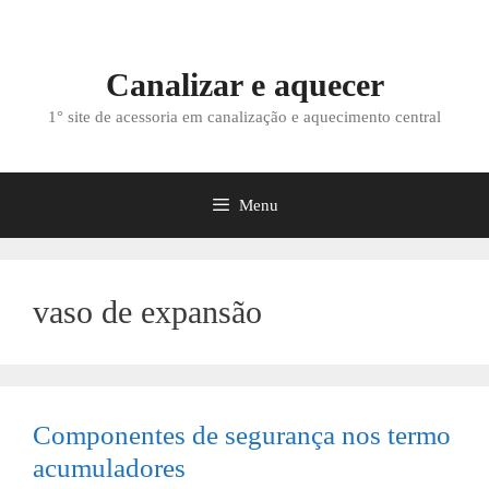
Saltar
para
o
Canalizar e aquecer
conteúdo
1° site de acessoria em canalização e aquecimento central
Menu
vaso de expansão
Componentes de segurança nos termo
acumuladores