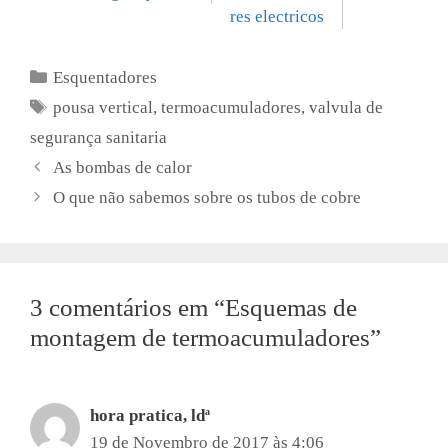
res electricos
Categorias
Esquentadores
Etiquetas
pousa vertical
,
termoacumuladores
,
valvula de
segurança sanitaria
As bombas de calor
O que não sabemos sobre os tubos de cobre
3 comentários em “Esquemas de
montagem de termoacumuladores”
hora pratica, ldª
19 de Novembro de 2017 às 4:06