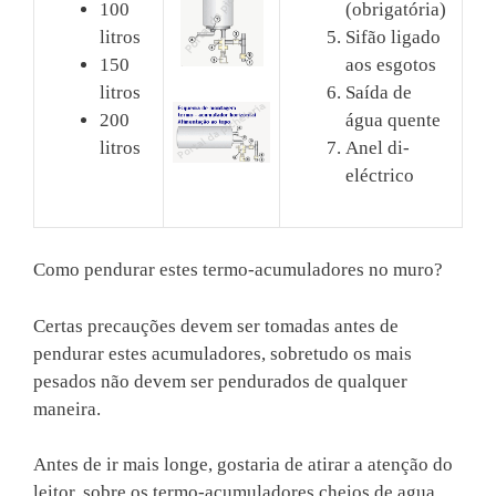
(obrigatória)
100
Sifão ligado
litros
aos esgotos
150
Saída de
litros
água quente
200
Anel di-
litros
eléctrico
Como pendurar estes termo-acumuladores no muro?
Certas precauções devem ser tomadas antes de
pendurar estes acumuladores, sobretudo os mais
pesados não devem ser pendurados de qualquer
maneira.
Antes de ir mais longe, gostaria de atirar a atenção do
leitor, sobre os termo-acumuladores cheios de agua