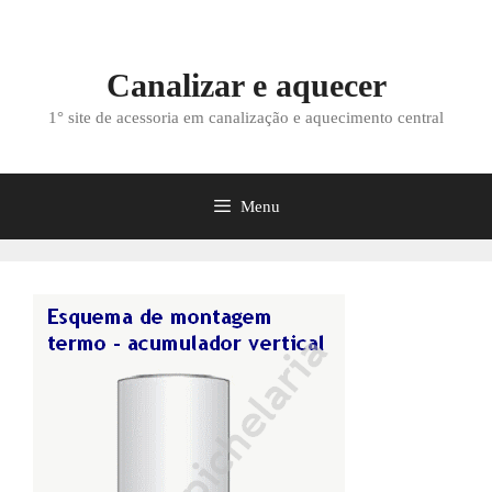
Saltar
para
o
Canalizar e aquecer
conteúdo
1° site de acessoria em canalização e aquecimento central
Menu