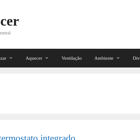
cer
entral
izar
Aquecer
Ventilação
Ambiente
Div
termostato integrado