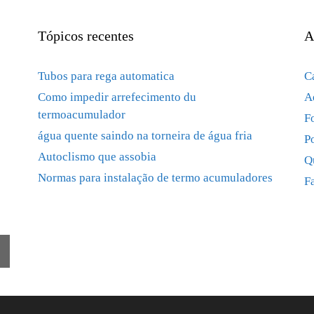
Tópicos recentes
A
Tubos para rega automatica
C
Como impedir arrefecimento du
A
termoacumulador
F
água quente saindo na torneira de água fria
P
Autoclismo que assobia
Q
Normas para instalação de termo acumuladores
F