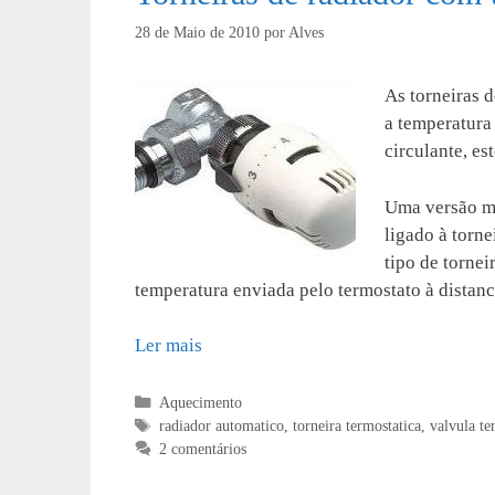
28 de Maio de 2010
por
Alves
As torneiras d
a temperatura
circulante, e
Uma versão ma
ligado à torne
tipo de tornei
temperatura enviada pelo termostato à distanc
Ler mais
Categorias
Aquecimento
Etiquetas
radiador automatico
,
torneira termostatica
,
valvula te
2 comentários