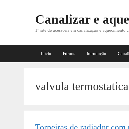
Saltar
para
Canalizar e aque
o
conteúdo
1° site de acessoria em canalização e aquecimento c
Início
Fóruns
Introdução
Canal
valvula termostatica
Torneiras de radiador com 