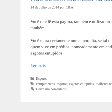
14 de Julho de 2014
por
C&A
Você que lê esta pagina, também é utilizador(
também.
Você mora certamente numa moradia, se tal o f
quem vive em prédios, nomeadamente em andar
esgotos entupidos.
Ler mais
Categorias
Esgotos
Etiquetas
entupimentos
,
esgotos
,
esgotos entupidos
,
toalhetes na
Deixe um comentário