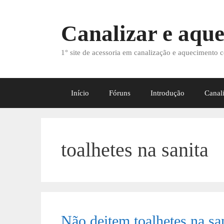
Saltar
para
Canalizar e aque
o
conteúdo
1° site de acessoria em canalização e aquecimento c
Início
Fóruns
Introdução
Canal
toalhetes na sanita
Não deitem toalhetes na sa