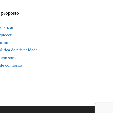
 proposto
analizar
quecer
orum
olitica de privacidade
uem somos
ale connosco