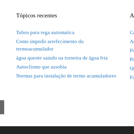
Tópicos recentes
A
Tubos para rega automatica
C
Como impedir arrefecimento du
A
termoacumulador
F
água quente saindo na torneira de água fria
P
Autoclismo que assobia
Q
Normas para instalação de termo acumuladores
F