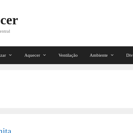
cer
entral
izar
Aquecer
Ventilação
Ambiente
Div
nita