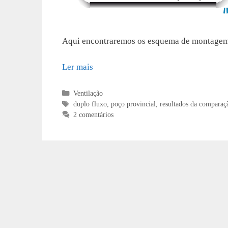
Aqui encontraremos os esquema de montagem 
Ler mais
Categorias
Ventilação
Etiquetas
duplo fluxo
,
poço provincial
,
resultados da comparaç
2 comentários