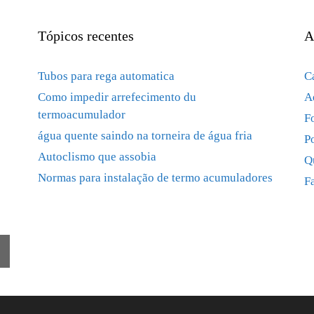
Tópicos recentes
A
Tubos para rega automatica
C
Como impedir arrefecimento du
A
termoacumulador
F
água quente saindo na torneira de água fria
P
Autoclismo que assobia
Q
Normas para instalação de termo acumuladores
F