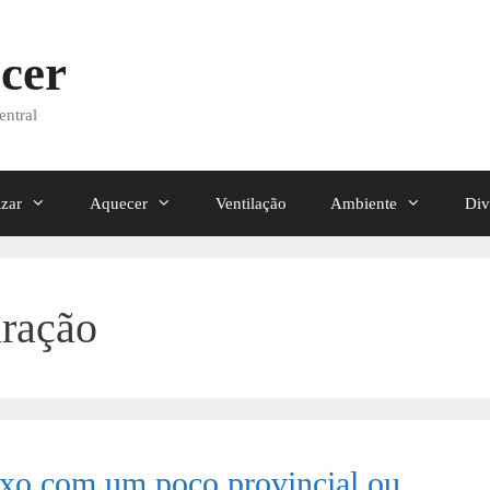
cer
entral
izar
Aquecer
Ventilação
Ambiente
Div
aração
xo com um poço provincial ou