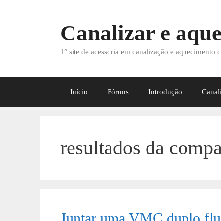
Saltar
para
Canalizar e aque
o
conteúdo
1° site de acessoria em canalização e aquecimento c
Início
Fóruns
Introdução
Canal
resultados da comp
Juntar uma VMC duplo flu