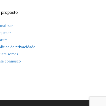
 proposto
analizar
quecer
orum
olitica de privacidade
uem somos
ale connosco