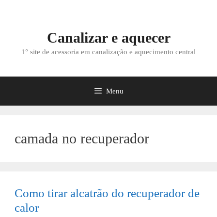
Saltar
para
o
Canalizar e aquecer
conteúdo
1° site de acessoria em canalização e aquecimento central
Menu
camada no recuperador
Como tirar alcatrão do recuperador de
calor