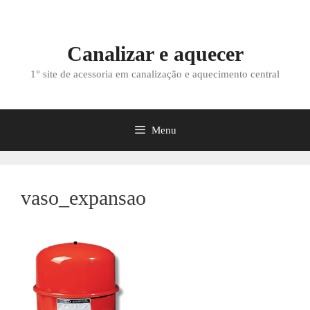
Saltar
para
o
Canalizar e aquecer
conteúdo
1° site de acessoria em canalização e aquecimento central
Menu
vaso_expansao