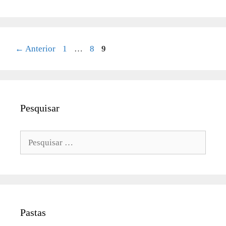
Página
Página
Página
←
Anterior
1
…
8
9
Pesquisar
Pesquisar
por:
Pastas