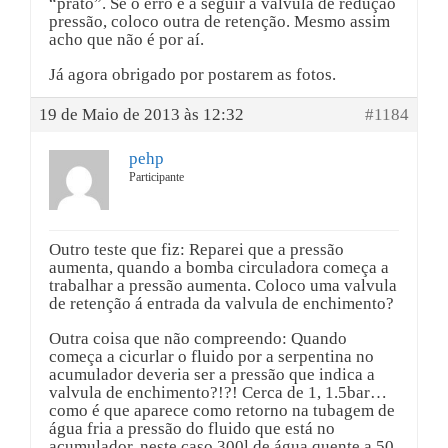
“prato”. Se o erro é a seguir á valvula de redução
pressão, coloco outra de retenção. Mesmo assim
acho que não é por aí.
Já agora obrigado por postarem as fotos.
19 de Maio de 2013 às 12:32
#1184
pehp
Participante
Outro teste que fiz: Reparei que a pressão
aumenta, quando a bomba circuladora começa a
trabalhar a pressão aumenta. Coloco uma valvula
de retenção á entrada da valvula de enchimento?
Outra coisa que não compreendo: Quando
começa a cicurlar o fluido por a serpentina no
acumulador deveria ser a pressão que indica a
valvula de enchimento?!?! Cerca de 1, 1.5bar…
como é que aparece como retorno na tubagem de
água fria a pressão do fluido que está no
acumulador, neste caso 300l de água quente a 50