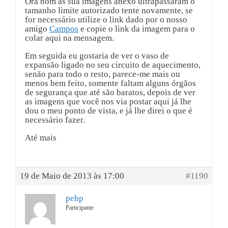
Ora bom as sua imagens anexo ultrapassaram o
tamanho limite autorizado tente novamente, se
for necessário utilize o link dado por o nosso
amigo
Campos
e copie o link da imagem para o
colar aqui na mensagem.
Em seguida eu gostaria de ver o vaso de
expansão ligado no seu circuito de aquecimento,
senão para todo o resto, parece-me mais ou
menos bem feito, somente faltam alguns órgãos
de segurança que até são baratos, depois de ver
as imagens que você nos via postar aqui já lhe
dou o meu ponto de vista, e já lhe direi o que é
necessário fazer.
Até mais
19 de Maio de 2013 às 17:00
#1190
pehp
Participante