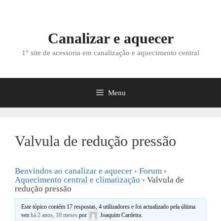
Saltar
para
o
Canalizar e aquecer
conteúdo
1° site de acessoria em canalização e aquecimento central
Menu
Valvula de redução pressão
Benvindos ao canalizar e aquecer
›
Forum
›
Aquecimento central e climatização
›
Valvula de
redução pressão
Este tópico contém 17 respostas, 4 utilizadores e foi actualizado pela última
vez
há 2 anos, 10 meses
por
Joaquim Cardeira
.