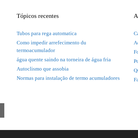
Tópicos recentes
A
Tubos para rega automatica
C
Como impedir arrefecimento du
A
termoacumulador
F
água quente saindo na torneira de água fria
P
Autoclismo que assobia
Q
Normas para instalação de termo acumuladores
F