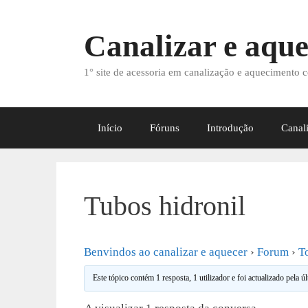
Saltar
para
Canalizar e aque
o
conteúdo
1° site de acessoria em canalização e aquecimento c
Início
Fóruns
Introdução
Canal
Tubos hidronil
Benvindos ao canalizar e aquecer
›
Forum
›
T
Este tópico contém 1 resposta, 1 utilizador e foi actualizado pela ú