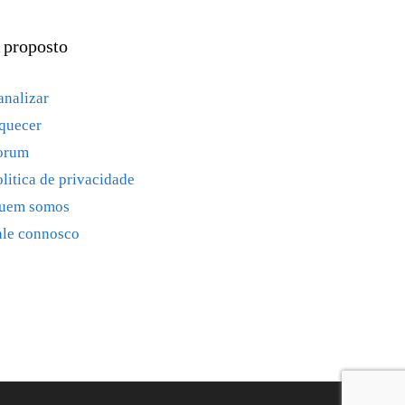
 proposto
analizar
quecer
orum
olitica de privacidade
uem somos
ale connosco