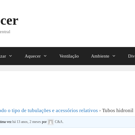
cer
entral
izar
Aquecer
Ventilação
Ambiente
Div
odo o tipo de tubulações e acessórios relativos
›
Tubos hidronil
ltima vez
há 13 anos, 2 meses
por
C&A
.