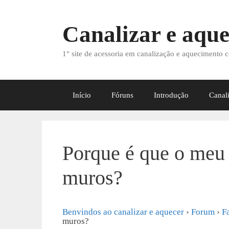
Saltar
para
Canalizar e aque
o
conteúdo
1° site de acessoria em canalização e aquecimento c
Início
Fóruns
Introdução
Canal
Porque é que o meu
muros?
Benvindos ao canalizar e aquecer
›
Forum
›
F
muros?