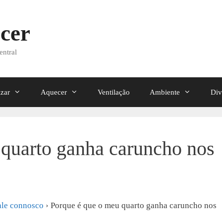
cer
entral
izar
Aquecer
Ventilação
Ambiente
Div
 quarto ganha caruncho nos
ale connosco
›
Porque é que o meu quarto ganha caruncho nos