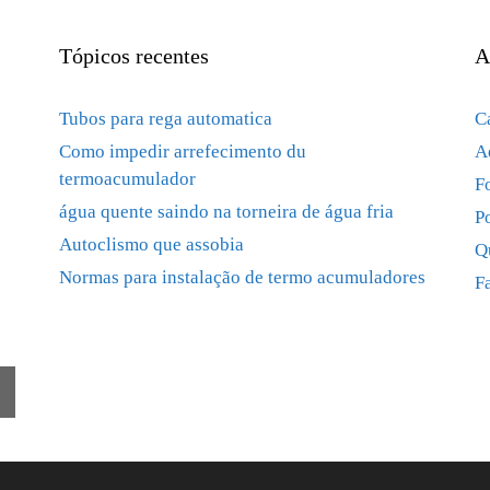
Tópicos recentes
A
Tubos para rega automatica
C
Como impedir arrefecimento du
A
termoacumulador
F
água quente saindo na torneira de água fria
P
Autoclismo que assobia
Q
Normas para instalação de termo acumuladores
F