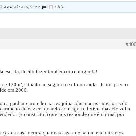
ltima vez
há 13 anos, 3 meses
por
C&A
.
#40
da escrita, decidi fazer também uma pergunta!
de 120m², situado no segundo e ultimo andar de um prédio
uido em 2006.
u a ganhar caruncho nas esquinas dos muros exteriores do
e caruncho de vez em quando com agua e lixívia mas ele volta
endedor (e construtor) que nos responde que é normal por
peças da casa nem sequer nas casas de banho encontramos