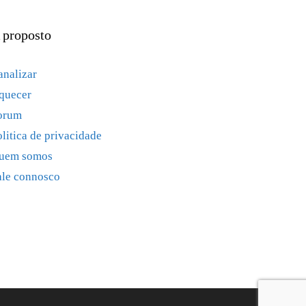
 proposto
analizar
quecer
orum
olitica de privacidade
uem somos
ale connosco