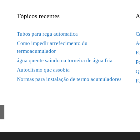
Tópicos recentes
A
Tubos para rega automatica
C
Como impedir arrefecimento du
A
termoacumulador
F
água quente saindo na torneira de água fria
P
Autoclismo que assobia
Q
Normas para instalação de termo acumuladores
F