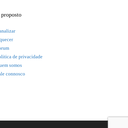
 proposto
analizar
quecer
orum
olitica de privacidade
uem somos
ale connosco