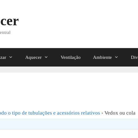
cer
entral
izar
Aquecer
Ventilação
Ambiente
Div
odo o tipo de tubulações e acessórios relativos
›
Vedox ou cola