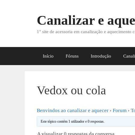
Saltar
para
Canalizar e aque
o
conteúdo
1° site de acessoria em canalização e aquecimento c
Início
Fóruns
Introdução
Canal
Vedox ou cola
Benvindos ao canalizar e aquecer
›
Forum
›
T
Este tópico contém 1 utilizador e 0 respostas.
A visualizar 0 respostas da conversa