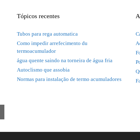
Tópicos recentes
A
Tubos para rega automatica
C
Como impedir arrefecimento du
A
termoacumulador
F
água quente saindo na torneira de água fria
P
Autoclismo que assobia
Q
Normas para instalação de termo acumuladores
F