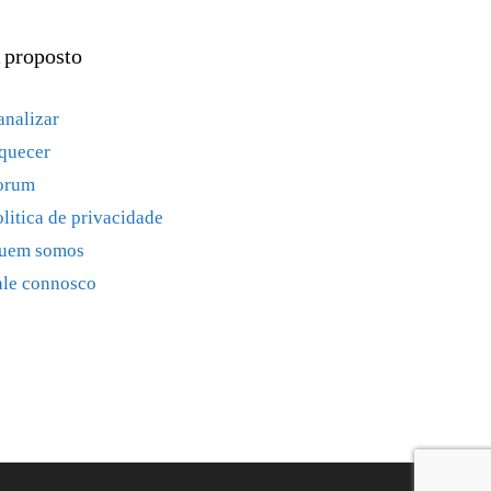
 proposto
analizar
quecer
orum
olitica de privacidade
uem somos
ale connosco