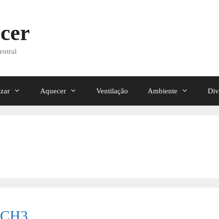
cer
entral
izar
Aquecer
Ventilação
Ambiente
Div
 CH3