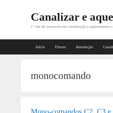
Saltar
para
Canalizar e aque
o
conteúdo
1° site de acessoria em canalização e aquecimento c
Início
Fóruns
Introdução
Canal
monocomando
Mono-comandos C2, C3 e