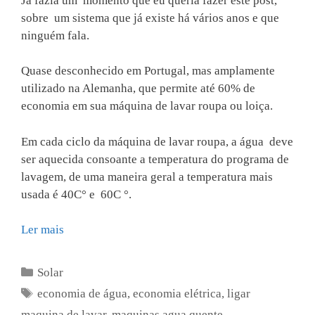
Já fazia um momento que eu queria fazer este post,
sobre um sistema que já existe há vários anos e que
ninguém fala.
Quase desconhecido em Portugal, mas amplamente
utilizado na Alemanha, que permite até 60% de
economia em sua máquina de lavar roupa ou loiça.
Em cada ciclo da máquina de lavar roupa, a água deve
ser aquecida consoante a temperatura do programa de
lavagem, de uma maneira geral a temperatura mais
usada é 40C° e 60C °.
Ler mais
Categorias
Solar
Etiquetas
economia de água
,
economia elétrica
,
ligar
maquina de lavar
,
maquinas agua quente