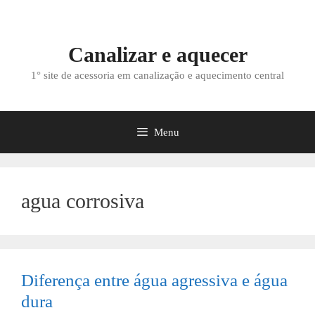
Saltar
para
o
Canalizar e aquecer
conteúdo
1° site de acessoria em canalização e aquecimento central
Menu
agua corrosiva
Diferença entre água agressiva e água
dura