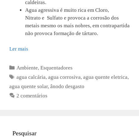
caldeiras.
Agua agressiva é muito rica em
Cloro
,
N
itrato
e S
ulfato
e provoca a corrosão dos
metais mesmo os mais nobres, em contrapartida
não provoca formação de tártaro.
Ler mais
Categorias
Ambiente
,
Esquentadores
Etiquetas
agua calcária
,
agua corrosiva
,
agua quente eletrica
,
agua quente solar
,
ânodo desgasto
2 comentários
Pesquisar