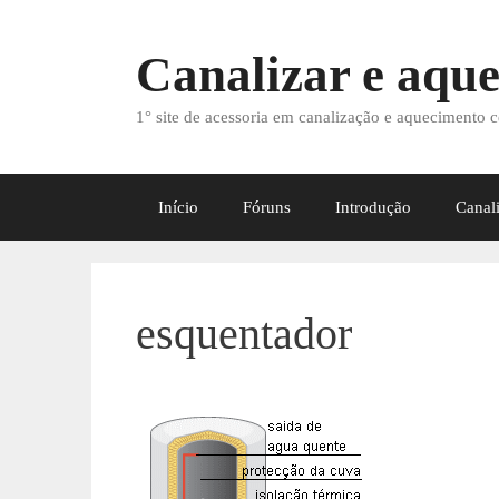
Saltar
para
Canalizar e aque
o
conteúdo
1° site de acessoria em canalização e aquecimento c
Início
Fóruns
Introdução
Canal
esquentador