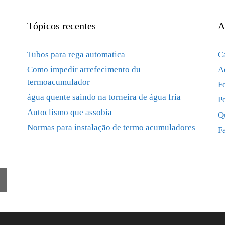
Tópicos recentes
A
Tubos para rega automatica
C
Como impedir arrefecimento du
A
termoacumulador
F
água quente saindo na torneira de água fria
P
Autoclismo que assobia
Q
Normas para instalação de termo acumuladores
F