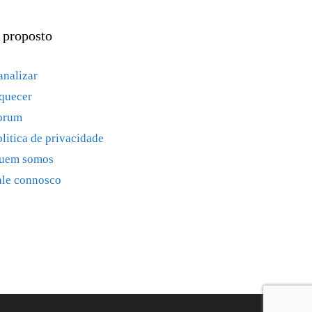
 proposto
analizar
quecer
orum
olitica de privacidade
uem somos
ale connosco