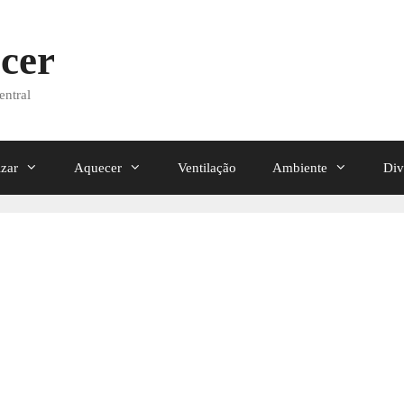
cer
entral
izar
Aquecer
Ventilação
Ambiente
Div