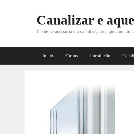
Saltar
para
Canalizar e aque
o
conteúdo
1° site de acessoria em canalização e aquecimento c
Início
Fóruns
Introdução
Canal