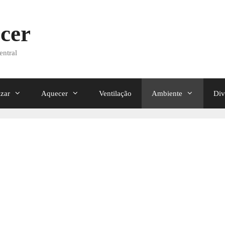
cer
entral
izar
Aquecer
Ventilação
Ambiente
Div