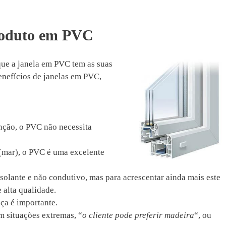
produto em PVC
que a janela em PVC tem as suas
benefícios de janelas em PVC,
nção, o PVC não necessita
l (mar), o PVC é uma excelente
olante e não condutivo, mas para acrescentar ainda mais este
e alta qualidade.
aça é importante.
m situações extremas, “
o cliente pode preferir madeira
“, ou