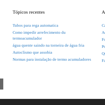
Tópicos recentes
A
Tubos para rega automatica
C
Como impedir arrefecimento du
A
termoacumulador
F
água quente saindo na torneira de água fria
P
Autoclismo que assobia
Q
Normas para instalação de termo acumuladores
F