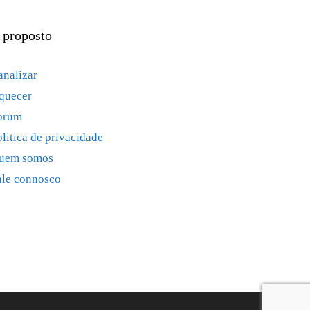
 proposto
analizar
quecer
orum
olitica de privacidade
uem somos
ale connosco