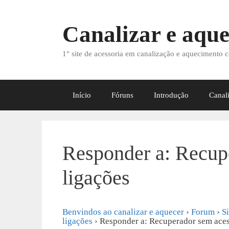
Saltar
para
Canalizar e aque
o
conteúdo
1° site de acessoria em canalização e aquecimento c
Início
Fóruns
Introdução
Canal
Responder a: Recup
ligações
Benvindos ao canalizar e aquecer
›
Forum
›
S
ligações
›
Responder a: Recuperador sem aces