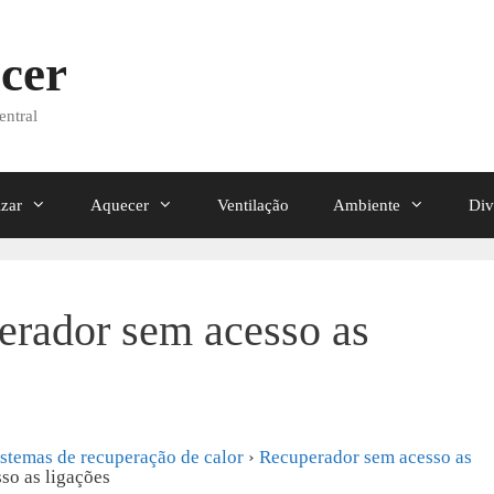
cer
entral
izar
Aquecer
Ventilação
Ambiente
Div
erador sem acesso as
istemas de recuperação de calor
›
Recuperador sem acesso as
so as ligações