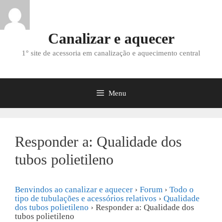
Saltar
para
o
Canalizar e aquecer
conteúdo
1° site de acessoria em canalização e aquecimento central
Menu
Responder a: Qualidade dos
tubos polietileno
Benvindos ao canalizar e aquecer
›
Forum
›
Todo o
tipo de tubulações e acessórios relativos
›
Qualidade
dos tubos polietileno
›
Responder a: Qualidade dos
tubos polietileno