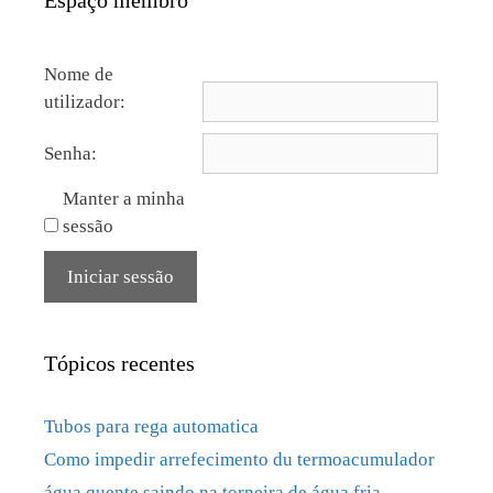
Espaço membro
Nome de
utilizador:
Senha:
Manter a minha
sessão
Iniciar sessão
Tópicos recentes
Tubos para rega automatica
Como impedir arrefecimento du termoacumulador
água quente saindo na torneira de água fria