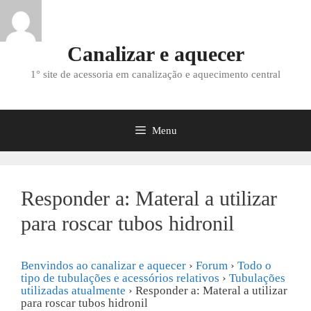
Saltar
para
o
Canalizar e aquecer
conteúdo
1° site de acessoria em canalização e aquecimento central
Menu
Responder a: Materal a utilizar
para roscar tubos hidronil
Benvindos ao canalizar e aquecer
›
Forum
›
Todo o
tipo de tubulações e acessórios relativos
›
Tubulações
utilizadas atualmente
›
Responder a: Materal a utilizar
para roscar tubos hidronil