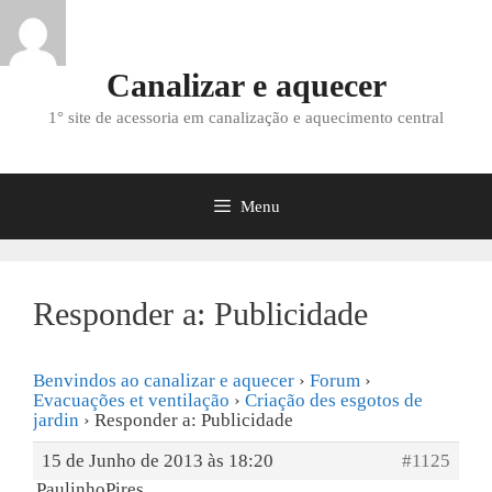
Saltar
para
o
Canalizar e aquecer
conteúdo
1° site de acessoria em canalização e aquecimento central
Menu
Responder a: Publicidade
Benvindos ao canalizar e aquecer
›
Forum
›
Evacuações et ventilação
›
Criação des esgotos de
jardin
›
Responder a: Publicidade
15 de Junho de 2013 às 18:20
#1125
PaulinhoPires