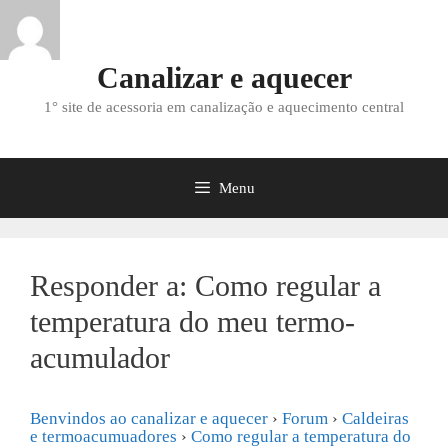
Saltar
para
o
Canalizar e aquecer
conteúdo
1° site de acessoria em canalização e aquecimento central
Menu
Responder a: Como regular a
temperatura do meu termo-
acumulador
Benvindos ao canalizar e aquecer
›
Forum
›
Caldeiras
e termoacumuadores
›
Como regular a temperatura do