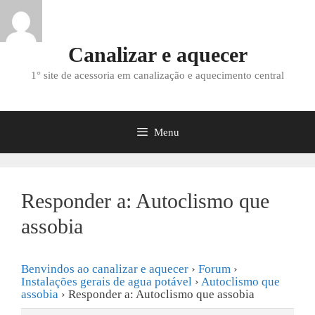
Saltar
para
o
Canalizar e aquecer
conteúdo
1° site de acessoria em canalização e aquecimento central
Menu
Responder a: Autoclismo que
assobia
Benvindos ao canalizar e aquecer
›
Forum
›
Instalações gerais de agua potável
›
Autoclismo que
assobia
›
Responder a: Autoclismo que assobia