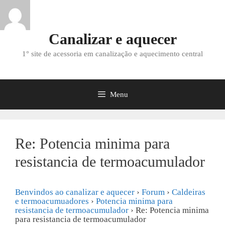
Saltar
para
o
Canalizar e aquecer
conteúdo
1° site de acessoria em canalização e aquecimento central
Menu
Re: Potencia minima para
resistancia de termoacumulador
Benvindos ao canalizar e aquecer
›
Forum
›
Caldeiras
e termoacumuadores
›
Potencia minima para
resistancia de termoacumulador
›
Re: Potencia minima
para resistancia de termoacumulador