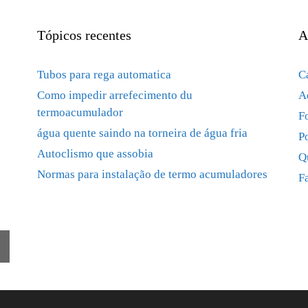
Tópicos recentes
A
Tubos para rega automatica
C
Como impedir arrefecimento du
A
termoacumulador
F
água quente saindo na torneira de água fria
P
Autoclismo que assobia
Q
Normas para instalação de termo acumuladores
F