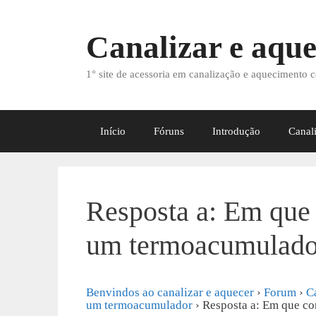
Saltar
para
Canalizar e aque
o
conteúdo
1° site de acessoria em canalização e aquecimento c
Início
Fóruns
Introdução
Canal
Resposta a: Em que
um termoacumulado
Benvindos ao canalizar e aquecer
›
Forum
›
C
um termoacumulador
›
Resposta a: Em que c