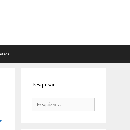
ersos
Pesquisar
Pesquisar
por:
de