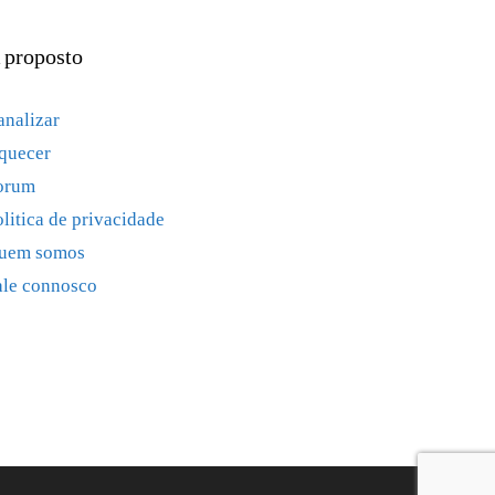
 proposto
analizar
quecer
orum
olitica de privacidade
uem somos
ale connosco