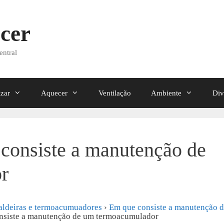
cer
entral
izar
Aquecer
Ventilação
Ambiente
Div
 consiste a manutenção de
r
aldeiras e termoacumuadores
›
Em que consiste a manutenção 
onsiste a manutenção de um termoacumulador