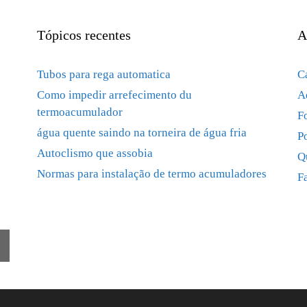
Tópicos recentes
A
Tubos para rega automatica
C
Como impedir arrefecimento du
A
termoacumulador
F
água quente saindo na torneira de água fria
P
Autoclismo que assobia
Q
Normas para instalação de termo acumuladores
F