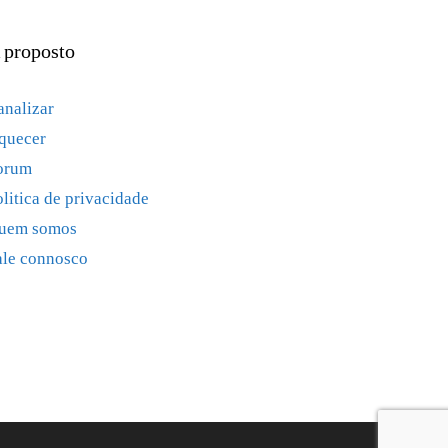
 proposto
analizar
quecer
orum
olitica de privacidade
uem somos
ale connosco