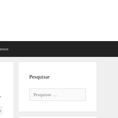
ersos
Pesquisar
Pesquisar
›
por:
0