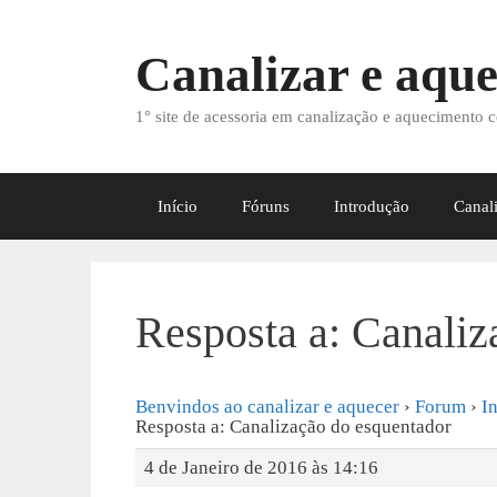
Saltar
para
Canalizar e aque
o
conteúdo
1° site de acessoria em canalização e aquecimento c
Início
Fóruns
Introdução
Canal
Resposta a: Canaliz
Benvindos ao canalizar e aquecer
›
Forum
›
I
Resposta a: Canalização do esquentador
4 de Janeiro de 2016 às 14:16