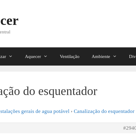
cer
entral
izar
Aquecer
Ventilação
Ambiente
Div
ação do esquentador
nstalações gerais de agua potável
›
Canalização do esquentador
#294